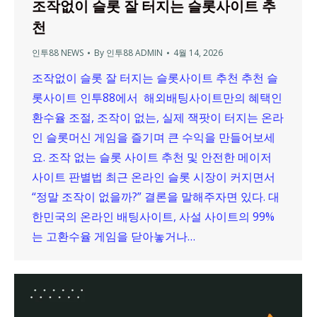
조작없이 슬롯 잘 터지는 슬롯사이트 추
천
인투88 NEWS
By
인투88 ADMIN
4월 14, 2026
조작없이 슬롯 잘 터지는 슬롯사이트 추천 추천 슬
롯사이트 인투88에서 해외배팅사이트만의 혜택인
환수율 조절, 조작이 없는, 실제 잭팟이 터지는 온라
인 슬롯머신 게임을 즐기며 큰 수익을 만들어보세
요. 조작 없는 슬롯 사이트 추천 및 안전한 메이저
사이트 판별법 최근 온라인 슬롯 시장이 커지면서
“정말 조작이 없을까?” 결론을 말해주자면 있다. 대
한민국의 온라인 배팅사이트, 사설 사이트의 99%
는 고환수율 게임을 닫아놓거나…