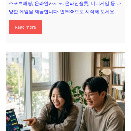
스포츠배팅, 온라인카지노, 온라인슬롯, 미니게임 등 다
양한 게임을 제공합니다. 인투88으로 시작해 보세요.
Read more