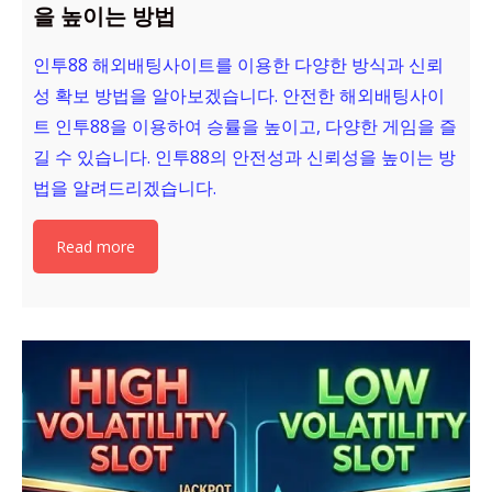
을 높이는 방법
인투88 해외배팅사이트를 이용한 다양한 방식과 신뢰
성 확보 방법을 알아보겠습니다. 안전한 해외배팅사이
트 인투88을 이용하여 승률을 높이고, 다양한 게임을 즐
길 수 있습니다. 인투88의 안전성과 신뢰성을 높이는 방
법을 알려드리겠습니다.
Read more