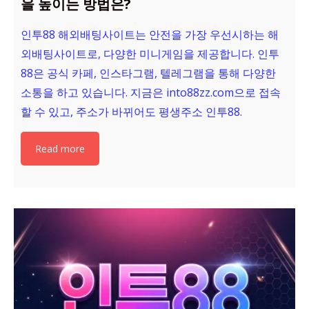
을 높이는 방법은?
인투88 해외배팅사이트는 안전을 가장 우선시하는 해
외배팅사이트로, 다양한 미니게임을 제공합니다. 인투
88은 공식 카페, 인스타그램, 텔레그램을 통해 다양한
소통을 하고 있습니다. 지금은 into88zz.com으로 접속
할 수 있고, 주소가 바뀌어도 평생주소 인투88.
Read more