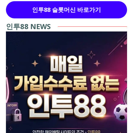
인투88 슬롯머신 바로가기
인투88 NEWS