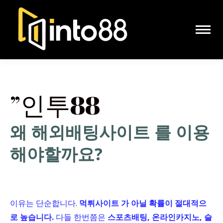
”인투88
왜 해외배팅사이트 를 이용
해야할까요?
이유는 단순합니다.
먹튀사이트 가 아닐 확률이 절대적으
로 높습니다.
다들 한번쯤은
스포츠배팅, 온라인카지노, 슬