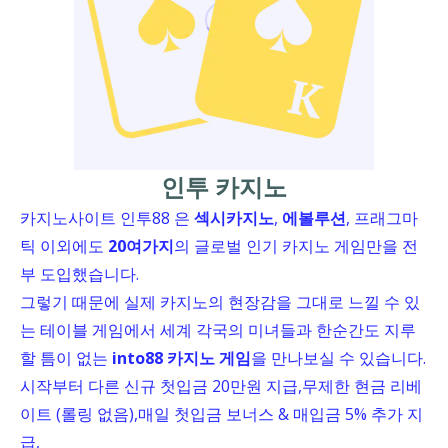
인투 카지노
카지노사이트 인투88 은
섹시카지노
,
에볼루션
, 프래그마
틱 이외에도
20여가지
의 글로벌 인기 카지노 게임만을 전
부 도입했습니다.
그렇기 때문에 실제 카지노의 현장감을 그대로 느낄 수 있
는 테이블 게임에서 세계 각국의 미녀들과 한순간도 지루
할 틈이 없는
into88 카지노 게임
을 만나보실 수 있습니다.
시작부터 다른 신규 첫입금 20만원 지급,무제한 현금 리베
이트 (롤링 없음),매일 첫입금 보너스 & 매입금 5% 추가 지
급,