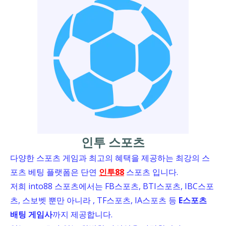
인투 스포츠
다양한 스포츠 게임과 최고의 혜택을 제공하는 최강의 스
포츠 베팅 플랫폼은 단연
인투88
스포츠 입니다.
저희 into88 스포츠에서는 FB스포츠, BTI스포츠, IBC스포
츠, 스보벳 뿐만 아니라 , TF스포츠, IA스포츠 등
E스포츠
배팅 게임사
까지 제공합니다.