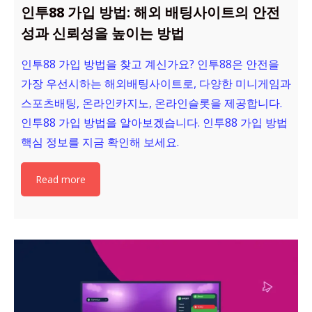
인투88 가입 방법: 해외 배팅사이트의 안전
성과 신뢰성을 높이는 방법
인투88 가입 방법을 찾고 계신가요? 인투88은 안전을
가장 우선시하는 해외배팅사이트로, 다양한 미니게임과
스포츠배팅, 온라인카지노, 온라인슬롯을 제공합니다.
인투88 가입 방법을 알아보겠습니다. 인투88 가입 방법
핵심 정보를 지금 확인해 보세요.
Read more