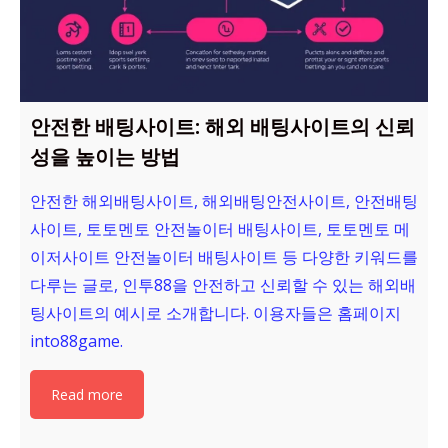
안전한 배팅사이트: 해외 배팅사이트의 신뢰
성을 높이는 방법
안전한 해외배팅사이트, 해외배팅안전사이트, 안전배팅
사이트, 토토멘토 안전놀이터 배팅사이트, 토토멘토 메
이저사이트 안전놀이터 배팅사이트 등 다양한 키워드를
다루는 글로, 인투88을 안전하고 신뢰할 수 있는 해외배
팅사이트의 예시로 소개합니다. 이용자들은 홈페이지
into88game.
Read more